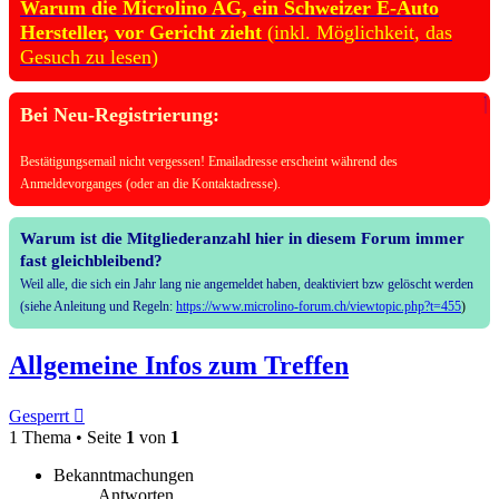
Warum die Microlino AG, ein Schweizer E-Auto
Hersteller, vor Gericht zieht
(inkl. Möglichkeit, das
Gesuch zu lesen)
Bei Neu-Registrierung:
Bestätigungsemail nicht vergessen! Emailadresse erscheint während des
Anmeldevorganges (oder an die Kontaktadresse).
Warum ist die Mitgliederanzahl hier in diesem Forum immer
fast gleichbleibend?
Weil alle, die sich ein Jahr lang nie angemeldet haben, deaktiviert bzw gelöscht werden
(siehe Anleitung und Regeln:
https://www.microlino-forum.ch/viewtopic.php?t=455
)
Allgemeine Infos zum Treffen
Gesperrt
1 Thema • Seite
1
von
1
Bekanntmachungen
Antworten