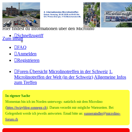
Microlino Forum
Hier findest du Informationen über den Microlino
Schnellzugriff
Zum Inhalt
FAQ
Anmelden
Registrieren
Foren-Übersicht
Microlinotreffen in der Schweiz
1.
Microlinotreffen der Welt (in der Schweiz)
Allgemeine Infos
zum Treffen
In eigener Sache
Momentan bin ich im Norden unterwegs: natürlich mit dem Microlino
(
https://twizyblog.sonnegg.ch
). Darum verzeiht mir mögliche Wartezeiten. Bei
Gelegenheit werde ich jeweils antworten. Email bitte an:
sunneraindler@microlino-
forum.ch