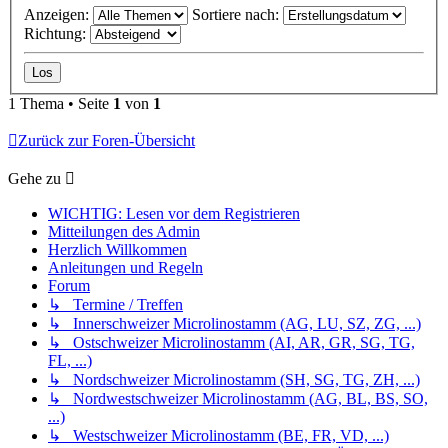
Anzeigen:
Sortiere nach:
Richtung:
1 Thema • Seite
1
von
1
Zurück zur Foren-Übersicht
Gehe zu
WICHTIG: Lesen vor dem Registrieren
Mitteilungen des Admin
Herzlich Willkommen
Anleitungen und Regeln
Forum
↳ Termine / Treffen
↳ Innerschweizer Microlinostamm (AG, LU, SZ, ZG, ...)
↳ Ostschweizer Microlinostamm (AI, AR, GR, SG, TG,
FL, ...)
↳ Nordschweizer Microlinostamm (SH, SG, TG, ZH, ...)
↳ Nordwestschweizer Microlinostamm (AG, BL, BS, SO,
...)
↳ Westschweizer Microlinostamm (BE, FR, VD, ...)