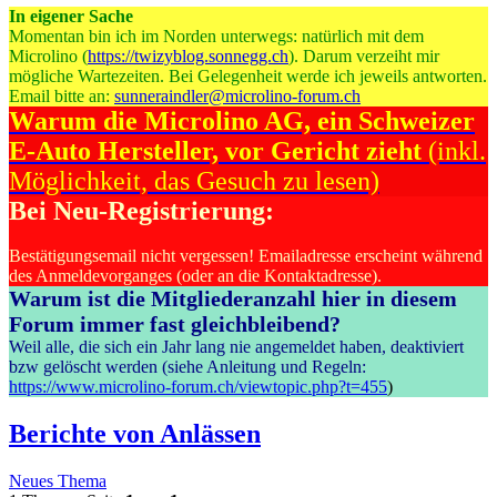
In eigener Sache
Momentan bin ich im Norden unterwegs: natürlich mit dem
Microlino (
https://twizyblog.sonnegg.ch
). Darum verzeiht mir
mögliche Wartezeiten. Bei Gelegenheit werde ich jeweils antworten.
Email bitte an:
sunneraindler@microlino-forum.ch
Warum die Microlino AG, ein Schweizer
E-Auto Hersteller, vor Gericht zieht
(inkl.
Möglichkeit, das Gesuch zu lesen)
Bei Neu-Registrierung:
Bestätigungsemail nicht vergessen! Emailadresse erscheint während
des Anmeldevorganges (oder an die Kontaktadresse).
Warum ist die Mitgliederanzahl hier in diesem
Forum immer fast gleichbleibend?
Weil alle, die sich ein Jahr lang nie angemeldet haben, deaktiviert
bzw gelöscht werden (siehe Anleitung und Regeln:
https://www.microlino-forum.ch/viewtopic.php?t=455
)
Berichte von Anlässen
Neues Thema