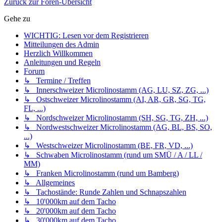
Zurück zur Foren-Übersicht
Gehe zu
WICHTIG: Lesen vor dem Registrieren
Mitteilungen des Admin
Herzlich Willkommen
Anleitungen und Regeln
Forum
↳ Termine / Treffen
↳ Innerschweizer Microlinostamm (AG, LU, SZ, ZG, ...)
↳ Ostschweizer Microlinostamm (AI, AR, GR, SG, TG,
FL, ...)
↳ Nordschweizer Microlinostamm (SH, SG, TG, ZH, ...)
↳ Nordwestschweizer Microlinostamm (AG, BL, BS, SO,
...)
↳ Westschweizer Microlinostamm (BE, FR, VD, ...)
↳ Schwaben Microlinostamm (rund um SMÜ / A / LL /
MM)
↳ Franken Microlinostamm (rund um Bamberg)
↳ Allgemeines
↳ Tachostände: Runde Zahlen und Schnapszahlen
↳ 10'000km auf dem Tacho
↳ 20'000km auf dem Tacho
↳ 30'000km auf dem Tacho