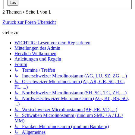
2 Themen • Seite
1
von
1
Zurück zur Foren-Übersicht
Gehe zu
WICHTIG: Lesen vor dem Registrieren
Mitteilungen des Admin
Herzlich Willkommen
Anleitungen und Regeln
Forum
↳ Termine / Treffen
↳ Innerschweizer Microlinostamm (AG, LU, SZ, ZG, ...)
↳ Ostschweizer Microlinostamm (AI, AR, GR, SG, TG,
FL, ...)
↳ Nordschweizer Microlinostamm (SH, SG, TG, ZH, ...)
↳ Nordwestschweizer Microlinostamm (AG, BL, BS, SO,
...)
↳ Westschweizer Microlinostamm (BE, FR, VD, ...)
↳ Schwaben Microlinostamm (rund um SMÜ / A / LL /
MM)
↳ Franken Microlinostamm (rund um Bamberg)
↳ Allgemeines