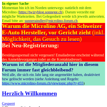
In eigener Sache
Momentan bin ich im Norden unterwegs: natürlich mit dem
Microlino (
https://twizyblog.sonnegg.ch
). Darum verzeiht mir
mögliche Wartezeiten. Bei Gelegenheit werde ich jeweils antworten.
Email bitte an:
sunneraindler@microlino-forum.ch
Warum die Microlino AG, ein Schweizer
E-Auto Hersteller, vor Gericht zieht
(inkl.
Möglichkeit, das Gesuch zu lesen)
Bei Neu-Registrierung:
Bestätigungsemail nicht vergessen! Emailadresse erscheint während
des Anmeldevorganges (oder an die Kontaktadresse).
Warum ist die Mitgliederanzahl hier in diesem
Forum immer fast gleichbleibend?
Weil alle, die sich ein Jahr lang nie angemeldet haben, deaktiviert
bzw gelöscht werden (siehe Anleitung und Regeln:
https://www.microlino-forum.ch/viewtopic.php?t=455
)
Herzlich Willkommen
Gesperrt