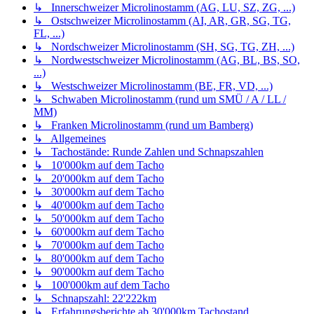
↳ Innerschweizer Microlinostamm (AG, LU, SZ, ZG, ...)
↳ Ostschweizer Microlinostamm (AI, AR, GR, SG, TG,
FL, ...)
↳ Nordschweizer Microlinostamm (SH, SG, TG, ZH, ...)
↳ Nordwestschweizer Microlinostamm (AG, BL, BS, SO,
...)
↳ Westschweizer Microlinostamm (BE, FR, VD, ...)
↳ Schwaben Microlinostamm (rund um SMÜ / A / LL /
MM)
↳ Franken Microlinostamm (rund um Bamberg)
↳ Allgemeines
↳ Tachostände: Runde Zahlen und Schnapszahlen
↳ 10'000km auf dem Tacho
↳ 20'000km auf dem Tacho
↳ 30'000km auf dem Tacho
↳ 40'000km auf dem Tacho
↳ 50'000km auf dem Tacho
↳ 60'000km auf dem Tacho
↳ 70'000km auf dem Tacho
↳ 80'000km auf dem Tacho
↳ 90'000km auf dem Tacho
↳ 100'000km auf dem Tacho
↳ Schnapszahl: 22'222km
↳ Erfahrungsberichte ab 30'000km Tachostand