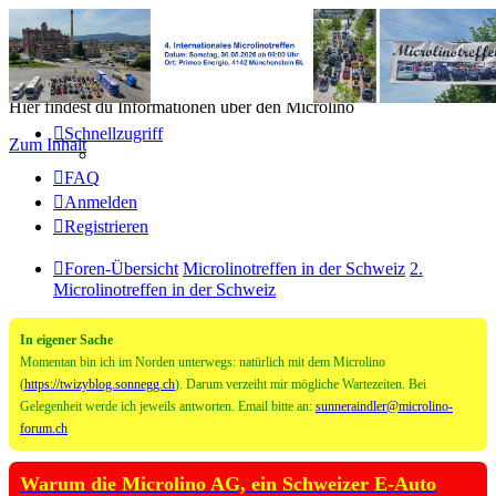
Microlino Forum
Hier findest du Informationen über den Microlino
Schnellzugriff
Zum Inhalt
FAQ
Anmelden
Registrieren
Foren-Übersicht
Microlinotreffen in der Schweiz
2.
Microlinotreffen in der Schweiz
In eigener Sache
Momentan bin ich im Norden unterwegs: natürlich mit dem Microlino
(
https://twizyblog.sonnegg.ch
). Darum verzeiht mir mögliche Wartezeiten. Bei
Gelegenheit werde ich jeweils antworten. Email bitte an:
sunneraindler@microlino-
forum.ch
Warum die Microlino AG, ein Schweizer E-Auto