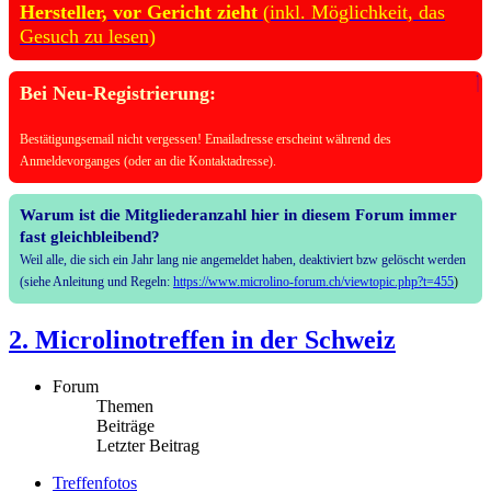
Hersteller, vor Gericht zieht
(inkl. Möglichkeit, das
Gesuch zu lesen)
Bei Neu-Registrierung:
Bestätigungsemail nicht vergessen! Emailadresse erscheint während des
Anmeldevorganges (oder an die Kontaktadresse).
Warum ist die Mitgliederanzahl hier in diesem Forum immer
fast gleichbleibend?
Weil alle, die sich ein Jahr lang nie angemeldet haben, deaktiviert bzw gelöscht werden
(siehe Anleitung und Regeln:
https://www.microlino-forum.ch/viewtopic.php?t=455
)
2. Microlinotreffen in der Schweiz
Forum
Themen
Beiträge
Letzter Beitrag
Treffenfotos