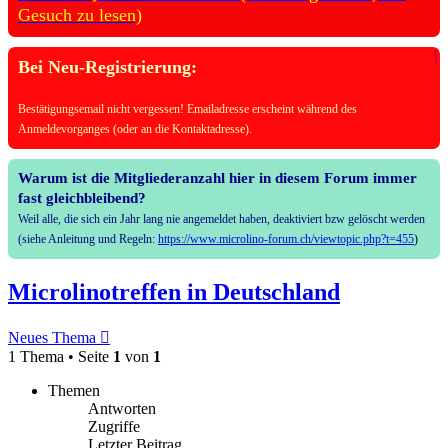
Gesuch zu lesen)
Bei Neu-Registrierung:
Bestätigungsemail nicht vergessen! Emailadresse erscheint während des
Anmeldevorganges (oder an die Kontaktadresse).
Warum ist die Mitgliederanzahl hier in diesem Forum immer
fast gleichbleibend?
Weil alle, die sich ein Jahr lang nie angemeldet haben, deaktiviert bzw gelöscht werden
(siehe Anleitung und Regeln:
https://www.microlino-forum.ch/viewtopic.php?t=455
)
Microlinotreffen in Deutschland
Neues Thema
1 Thema • Seite
1
von
1
Themen
Antworten
Zugriffe
Letzter Beitrag