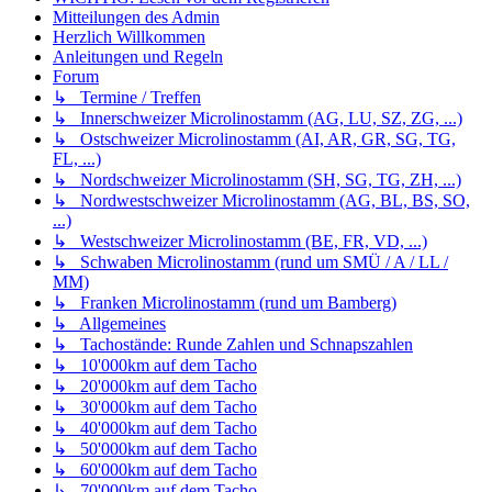
Mitteilungen des Admin
Herzlich Willkommen
Anleitungen und Regeln
Forum
↳ Termine / Treffen
↳ Innerschweizer Microlinostamm (AG, LU, SZ, ZG, ...)
↳ Ostschweizer Microlinostamm (AI, AR, GR, SG, TG,
FL, ...)
↳ Nordschweizer Microlinostamm (SH, SG, TG, ZH, ...)
↳ Nordwestschweizer Microlinostamm (AG, BL, BS, SO,
...)
↳ Westschweizer Microlinostamm (BE, FR, VD, ...)
↳ Schwaben Microlinostamm (rund um SMÜ / A / LL /
MM)
↳ Franken Microlinostamm (rund um Bamberg)
↳ Allgemeines
↳ Tachostände: Runde Zahlen und Schnapszahlen
↳ 10'000km auf dem Tacho
↳ 20'000km auf dem Tacho
↳ 30'000km auf dem Tacho
↳ 40'000km auf dem Tacho
↳ 50'000km auf dem Tacho
↳ 60'000km auf dem Tacho
↳ 70'000km auf dem Tacho