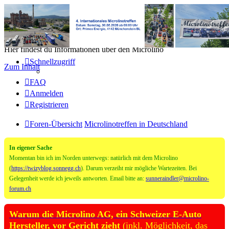
Microlino Forum
Hier findest du Informationen über den Microlino
Schnellzugriff
Zum Inhalt
FAQ
Anmelden
Registrieren
Foren-Übersicht
Microlinotreffen in Deutschland
In eigener Sache
Momentan bin ich im Norden unterwegs: natürlich mit dem Microlino
(
https://twizyblog.sonnegg.ch
). Darum verzeiht mir mögliche Wartezeiten. Bei
Gelegenheit werde ich jeweils antworten. Email bitte an:
sunneraindler@microlino-
forum.ch
Warum die Microlino AG, ein Schweizer E-Auto
Hersteller, vor Gericht zieht
(inkl. Möglichkeit, das