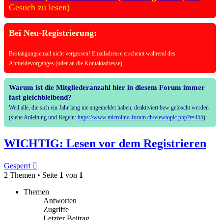
Gesuch zu lesen)
Bei Neu-Registrierung:
Bestätigungsemail nicht vergessen! Emailadresse erscheint während des
Anmeldevorganges (oder an die Kontaktadresse).
Warum ist die Mitgliederanzahl hier in diesem Forum immer
fast gleichbleibend?
Weil alle, die sich ein Jahr lang nie angemeldet haben, deaktiviert bzw gelöscht werden
(siehe Anleitung und Regeln:
https://www.microlino-forum.ch/viewtopic.php?t=455
)
WICHTIG: Lesen vor dem Registrieren
Gesperrt
2 Themen • Seite
1
von
1
Themen
Antworten
Zugriffe
Letzter Beitrag