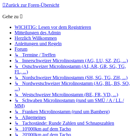
Zurück zur Foren-Übersicht
Gehe zu
WICHTIG: Lesen vor dem Registrieren
Mitteilungen des Admin
Herzlich Willkommen
Anleitungen und Regeln
Forum
↳ Termine / Treffen
↳ Innerschweizer Microlinostamm (AG, LU, SZ, ZG, ...)
↳ Ostschweizer Microlinostamm (AI, AR, GR, SG, TG,
FL, ...)
↳ Nordschweizer Microlinostamm (SH, SG, TG, ZH, ...)
↳ Nordwestschweizer Microlinostamm (AG, BL, BS, SO,
...)
↳ Westschweizer Microlinostamm (BE, FR, VD, ...)
↳ Schwaben Microlinostamm (rund um SMÜ / A / LL /
MM)
↳ Franken Microlinostamm (rund um Bamberg)
↳ Allgemeines
↳ Tachostände: Runde Zahlen und Schnapszahlen
↳ 10'000km auf dem Tacho
↳ 20'000km auf dem Tacho