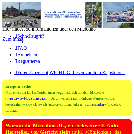
Microlino Forum
Hier findest du Informationen über den Microlino
Schnellzugriff
Zum Inhalt
FAQ
Anmelden
Registrieren
Foren-Übersicht
WICHTIG: Lesen vor dem Registrieren
In eigener Sache
Momentan bin ich im Norden unterwegs: natürlich mit dem Microlino
(
https://twizyblog.sonnegg.ch
). Darum verzeiht mir mögliche Wartezeiten. Bei
Gelegenheit werde ich jeweils antworten. Email bitte an:
sunneraindler@microlino-
forum.ch
Warum die Microlino AG, ein Schweizer E-Auto
Hersteller, vor Gericht zieht
(inkl. Möglichkeit, das