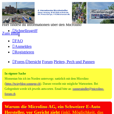
Microlino Forum
Hier findest du Informationen über den Microlino
Schnellzugriff
Zum Inhalt
FAQ
Anmelden
Registrieren
Foren-Übersicht
Forum
Pleiten, Pech und Pannen
In eigener Sache
Momentan bin ich im Norden unterwegs: natürlich mit dem Microlino
(
https://twizyblog.sonnegg.ch
). Darum verzeiht mir mögliche Wartezeiten. Bei
Gelegenheit werde ich jeweils antworten. Email bitte an:
sunneraindler@microlino-
forum.ch
Warum die Microlino AG, ein Schweizer E-Auto
Hersteller, vor Gericht zieht
(inkl. Möglichkeit, das