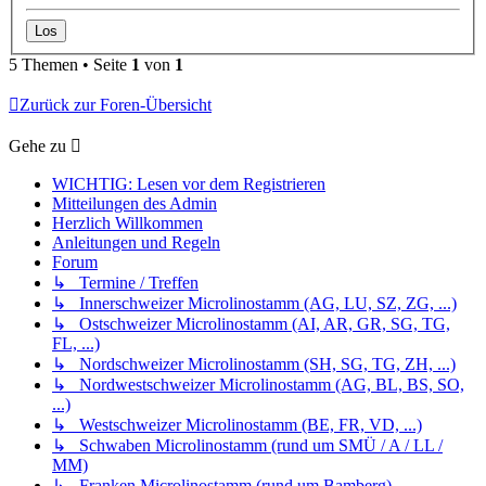
5 Themen • Seite
1
von
1
Zurück zur Foren-Übersicht
Gehe zu
WICHTIG: Lesen vor dem Registrieren
Mitteilungen des Admin
Herzlich Willkommen
Anleitungen und Regeln
Forum
↳ Termine / Treffen
↳ Innerschweizer Microlinostamm (AG, LU, SZ, ZG, ...)
↳ Ostschweizer Microlinostamm (AI, AR, GR, SG, TG,
FL, ...)
↳ Nordschweizer Microlinostamm (SH, SG, TG, ZH, ...)
↳ Nordwestschweizer Microlinostamm (AG, BL, BS, SO,
...)
↳ Westschweizer Microlinostamm (BE, FR, VD, ...)
↳ Schwaben Microlinostamm (rund um SMÜ / A / LL /
MM)
↳ Franken Microlinostamm (rund um Bamberg)