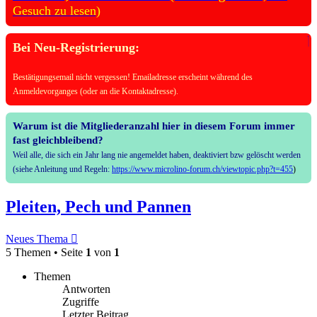
Gesuch zu lesen)
Bei Neu-Registrierung:
Bestätigungsemail nicht vergessen! Emailadresse erscheint während des
Anmeldevorganges (oder an die Kontaktadresse).
Warum ist die Mitgliederanzahl hier in diesem Forum immer
fast gleichbleibend?
Weil alle, die sich ein Jahr lang nie angemeldet haben, deaktiviert bzw gelöscht werden
(siehe Anleitung und Regeln:
https://www.microlino-forum.ch/viewtopic.php?t=455
)
Pleiten, Pech und Pannen
Neues Thema
5 Themen • Seite
1
von
1
Themen
Antworten
Zugriffe
Letzter Beitrag