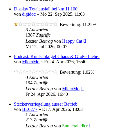
Display Totalausfall bei km 11'100
von
digidoc
»
Mo 22. Sep 2025, 11:03
Bewertung: 11.22%
8
Antworten
1387
Zugriffe
Letzter Beitrag
von
Happy Cat
Mi 15. Jul 2026, 00:07
Podcast: Knutschkugel-Chaos & Große Liebe!
von
MicroMo
»
Fr 24. Apr 2026, 16:40
Bewertung: 1.02%
0
Antworten
194
Zugriffe
Letzter Beitrag
von
MicroMo
Fr 24. Apr 2026, 16:40
Steckerverriegelung ausser Betrieb
von
BE6277
»
Di 7. Apr 2026, 18:03
1
Antworten
213
Zugriffe
Letzter Beitrag
von
Sunneraindler