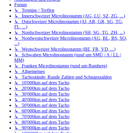
Forum
↳ Termine / Treffen
↳ Innerschweizer Microlinostamm (AG, LU, SZ, ZG, ...)
↳ Ostschweizer Microlinostamm (AI, AR, GR, SG, TG,
FL, ...)
↳ Nordschweizer Microlinostamm (SH, SG, TG, ZH, ...)
↳ Nordwestschweizer Microlinostamm (AG, BL, BS, SO,
...)
↳ Westschweizer Microlinostamm (BE, FR, VD, ...)
↳ Schwaben Microlinostamm (rund um SMÜ / A / LL /
MM)
↳ Franken Microlinostamm (rund um Bamberg)
↳ Allgemeines
↳ Tachostände: Runde Zahlen und Schnapszahlen
↳ 10'000km auf dem Tacho
↳ 20'000km auf dem Tacho
↳ 30'000km auf dem Tacho
↳ 40'000km auf dem Tacho
↳ 50'000km auf dem Tacho
↳ 60'000km auf dem Tacho
↳ 70'000km auf dem Tacho
↳ 80'000km auf dem Tacho
↳ 90'000km auf dem Tacho