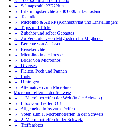
↳ 100'000km auf dem Tacho
↳ Schnapszahl: 22'222km
↳ Erfahrungsberichte ab 30'000km Tachostand
↳ Technik
↳ Microlino & ABRP (Konnektivität und Einstellungen)
↳ Tipps und Tricks
↳ Zubehör und selber Gebautes
↳ Zu Verkaufen: von Mitgliedern für Mitglieder
↳ Berichte von Anlässen
↳ Reiseberichte
↳ Microlino in der Presse
↳ Bilder von Microlinos
↳ Diverses
↳ Pleiten, Pech und Pannen
↳ Links
↳ Umfragen
↳ Alternativen zum Microlino
Microlinotreffen in der Schweiz
↳ 1. Microlinotreffen der Welt (in der Schweiz)
↳ Infos vom Treffen-OK
↳ Allgemeine Infos zum Treffen
↳ Voten zum 1. Microlinotreffen in der Schweiz
↳ 2. Microlinotreffen in der Schweiz
↳ Treffenfotos