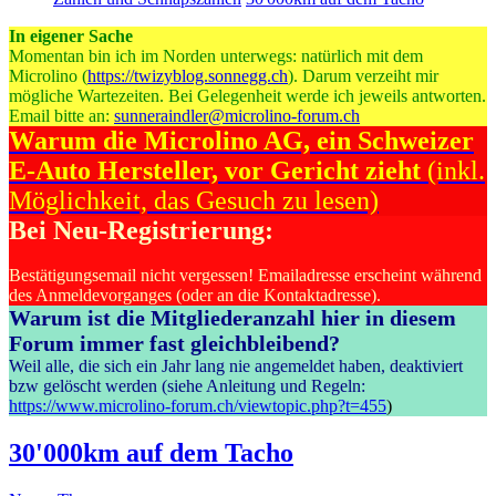
In eigener Sache
Momentan bin ich im Norden unterwegs: natürlich mit dem
Microlino (
https://twizyblog.sonnegg.ch
). Darum verzeiht mir
mögliche Wartezeiten. Bei Gelegenheit werde ich jeweils antworten.
Email bitte an:
sunneraindler@microlino-forum.ch
Warum die Microlino AG, ein Schweizer
E-Auto Hersteller, vor Gericht zieht
(inkl.
Möglichkeit, das Gesuch zu lesen)
Bei Neu-Registrierung:
Bestätigungsemail nicht vergessen! Emailadresse erscheint während
des Anmeldevorganges (oder an die Kontaktadresse).
Warum ist die Mitgliederanzahl hier in diesem
Forum immer fast gleichbleibend?
Weil alle, die sich ein Jahr lang nie angemeldet haben, deaktiviert
bzw gelöscht werden (siehe Anleitung und Regeln:
https://www.microlino-forum.ch/viewtopic.php?t=455
)
30'000km auf dem Tacho