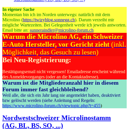
In eigener Sache
Momentan bin ich im Norden unterwegs: natürlich mit dem
Microlino (
https://twizyblog.sonnegg.ch
). Darum verzeiht mir
mögliche Wartezeiten. Bei Gelegenheit werde ich jeweils antworten.
Email bitte an:
sunneraindler@microlino-forum.ch
Warum die Microlino AG, ein Schweizer
E-Auto Hersteller, vor Gericht zieht
(inkl.
Möglichkeit, das Gesuch zu lesen)
Bei Neu-Registrierung:
Bestätigungsemail nicht vergessen! Emailadresse erscheint während
des Anmeldevorganges (oder an die Kontaktadresse).
Warum ist die Mitgliederanzahl hier in diesem
Forum immer fast gleichbleibend?
Weil alle, die sich ein Jahr lang nie angemeldet haben, deaktiviert
bzw gelöscht werden (siehe Anleitung und Regeln:
https://www.microlino-forum.ch/viewtopic.php?t=455
)
Nordwestschweizer Microlinostamm
(AG, BL, BS, SO, ...)