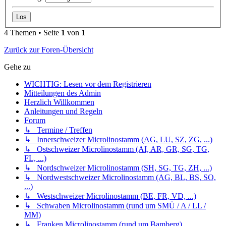
4 Themen • Seite
1
von
1
Zurück zur Foren-Übersicht
Gehe zu
WICHTIG: Lesen vor dem Registrieren
Mitteilungen des Admin
Herzlich Willkommen
Anleitungen und Regeln
Forum
↳ Termine / Treffen
↳ Innerschweizer Microlinostamm (AG, LU, SZ, ZG, ...)
↳ Ostschweizer Microlinostamm (AI, AR, GR, SG, TG,
FL, ...)
↳ Nordschweizer Microlinostamm (SH, SG, TG, ZH, ...)
↳ Nordwestschweizer Microlinostamm (AG, BL, BS, SO,
...)
↳ Westschweizer Microlinostamm (BE, FR, VD, ...)
↳ Schwaben Microlinostamm (rund um SMÜ / A / LL /
MM)
↳ Franken Microlinostamm (rund um Bamberg)