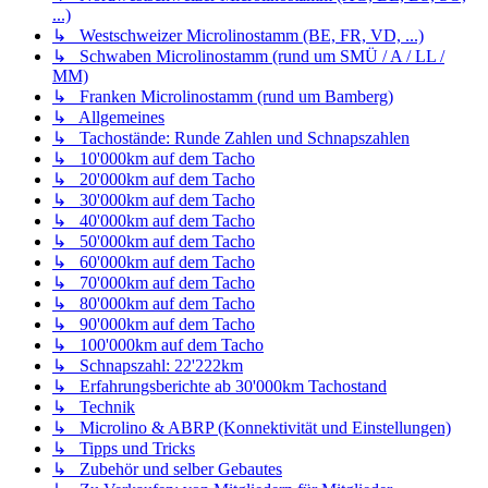
...)
↳ Westschweizer Microlinostamm (BE, FR, VD, ...)
↳ Schwaben Microlinostamm (rund um SMÜ / A / LL /
MM)
↳ Franken Microlinostamm (rund um Bamberg)
↳ Allgemeines
↳ Tachostände: Runde Zahlen und Schnapszahlen
↳ 10'000km auf dem Tacho
↳ 20'000km auf dem Tacho
↳ 30'000km auf dem Tacho
↳ 40'000km auf dem Tacho
↳ 50'000km auf dem Tacho
↳ 60'000km auf dem Tacho
↳ 70'000km auf dem Tacho
↳ 80'000km auf dem Tacho
↳ 90'000km auf dem Tacho
↳ 100'000km auf dem Tacho
↳ Schnapszahl: 22'222km
↳ Erfahrungsberichte ab 30'000km Tachostand
↳ Technik
↳ Microlino & ABRP (Konnektivität und Einstellungen)
↳ Tipps und Tricks
↳ Zubehör und selber Gebautes