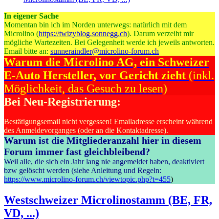
In eigener Sache
Momentan bin ich im Norden unterwegs: natürlich mit dem
Microlino (
https://twizyblog.sonnegg.ch
). Darum verzeiht mir
mögliche Wartezeiten. Bei Gelegenheit werde ich jeweils antworten.
Email bitte an:
sunneraindler@microlino-forum.ch
Warum die Microlino AG, ein Schweizer
E-Auto Hersteller, vor Gericht zieht
(inkl.
Möglichkeit, das Gesuch zu lesen)
Bei Neu-Registrierung:
Bestätigungsemail nicht vergessen! Emailadresse erscheint während
des Anmeldevorganges (oder an die Kontaktadresse).
Warum ist die Mitgliederanzahl hier in diesem
Forum immer fast gleichbleibend?
Weil alle, die sich ein Jahr lang nie angemeldet haben, deaktiviert
bzw gelöscht werden (siehe Anleitung und Regeln:
https://www.microlino-forum.ch/viewtopic.php?t=455
)
Westschweizer Microlinostamm (BE, FR,
VD, ...)