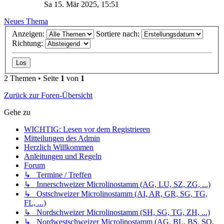
Sa 15. Mär 2025, 15:51
Neues Thema
Anzeigen:
Sortiere nach:
Richtung:
2 Themen • Seite
1
von
1
Zurück zur Foren-Übersicht
Gehe zu
WICHTIG: Lesen vor dem Registrieren
Mitteilungen des Admin
Herzlich Willkommen
Anleitungen und Regeln
Forum
↳ Termine / Treffen
↳ Innerschweizer Microlinostamm (AG, LU, SZ, ZG, ...)
↳ Ostschweizer Microlinostamm (AI, AR, GR, SG, TG,
FL, ...)
↳ Nordschweizer Microlinostamm (SH, SG, TG, ZH, ...)
↳ Nordwestschweizer Microlinostamm (AG, BL, BS, SO,