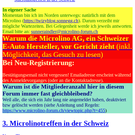
In eigener Sache
Momentan bin ich im Norden unterwegs: natürlich mit dem
Microlino (
https://twizyblog.sonnegg.ch
). Darum verzeiht mir
mögliche Wartezeiten. Bei Gelegenheit werde ich jeweils antworten.
Email bitte an:
sunneraindler@microlino-forum.ch
Warum die Microlino AG, ein Schweizer
E-Auto Hersteller, vor Gericht zieht
(inkl.
Möglichkeit, das Gesuch zu lesen)
Bei Neu-Registrierung:
Bestätigungsemail nicht vergessen! Emailadresse erscheint während
des Anmeldevorganges (oder an die Kontaktadresse).
Warum ist die Mitgliederanzahl hier in diesem
Forum immer fast gleichbleibend?
Weil alle, die sich ein Jahr lang nie angemeldet haben, deaktiviert
bzw gelöscht werden (siehe Anleitung und Regeln:
https://www.microlino-forum.ch/viewtopic.php?t=455
)
3. Microlinotreffen in der Schweiz