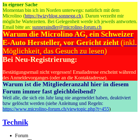
In eigener Sache
Momentan bin ich im Norden unterwegs: natürlich mit dem
Microlino (
https://twizyblog.sonnegg.ch
). Darum verzeiht mir
mögliche Wartezeiten. Bei Gelegenheit werde ich jeweils antworten.
Email bitte an:
sunneraindler@microlino-forum.ch
Warum die Microlino AG, ein Schweizer
E-Auto Hersteller, vor Gericht zieht
(inkl.
Möglichkeit, das Gesuch zu lesen)
Bei Neu-Registrierung:
Bestätigungsemail nicht vergessen! Emailadresse erscheint während
des Anmeldevorganges (oder an die Kontaktadresse).
Warum ist die Mitgliederanzahl hier in diesem
Forum immer fast gleichbleibend?
Weil alle, die sich ein Jahr lang nie angemeldet haben, deaktiviert
bzw gelöscht werden (siehe Anleitung und Regeln:
https://www.microlino-forum.ch/viewtopic.php?t=455
)
Technik
Forum