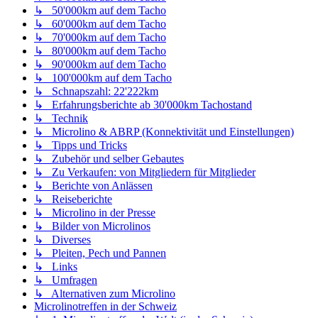
↳ 50'000km auf dem Tacho
↳ 60'000km auf dem Tacho
↳ 70'000km auf dem Tacho
↳ 80'000km auf dem Tacho
↳ 90'000km auf dem Tacho
↳ 100'000km auf dem Tacho
↳ Schnapszahl: 22'222km
↳ Erfahrungsberichte ab 30'000km Tachostand
↳ Technik
↳ Microlino & ABRP (Konnektivität und Einstellungen)
↳ Tipps und Tricks
↳ Zubehör und selber Gebautes
↳ Zu Verkaufen: von Mitgliedern für Mitglieder
↳ Berichte von Anlässen
↳ Reiseberichte
↳ Microlino in der Presse
↳ Bilder von Microlinos
↳ Diverses
↳ Pleiten, Pech und Pannen
↳ Links
↳ Umfragen
↳ Alternativen zum Microlino
Microlinotreffen in der Schweiz