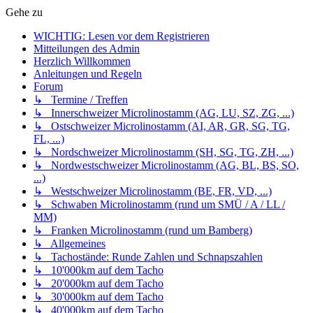
Gehe zu
WICHTIG: Lesen vor dem Registrieren
Mitteilungen des Admin
Herzlich Willkommen
Anleitungen und Regeln
Forum
↳ Termine / Treffen
↳ Innerschweizer Microlinostamm (AG, LU, SZ, ZG, ...)
↳ Ostschweizer Microlinostamm (AI, AR, GR, SG, TG,
FL, ...)
↳ Nordschweizer Microlinostamm (SH, SG, TG, ZH, ...)
↳ Nordwestschweizer Microlinostamm (AG, BL, BS, SO,
...)
↳ Westschweizer Microlinostamm (BE, FR, VD, ...)
↳ Schwaben Microlinostamm (rund um SMÜ / A / LL /
MM)
↳ Franken Microlinostamm (rund um Bamberg)
↳ Allgemeines
↳ Tachostände: Runde Zahlen und Schnapszahlen
↳ 10'000km auf dem Tacho
↳ 20'000km auf dem Tacho
↳ 30'000km auf dem Tacho
↳ 40'000km auf dem Tacho