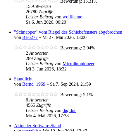
Bewertung: 15.31%
15
Antworten
26780
Zugriffe
Letzter Beitrag
von
wolfijenne
Sa 6. Jun 2026, 00:20
"Schnapper" vom Riegel des Schiebefensters abgebrochen
von
BE6277
»
Mi 27. Mai 2026, 13:00
Bewertung: 2.04%
2
Antworten
289
Zugriffe
Letzter Beitrag
von
Microlinopioneer
Mi 3. Jun 2026, 18:32
Standlicht
von
Bernd_1969
»
Sa 7. Sep 2024, 21:59
Bewertung: 5.1%
6
Antworten
4565
Zugriffe
Letzter Beitrag
von
digidoc
Mo 4. Mai 2026, 17:38
Aktueller Software-Stand
von
mozzihh
»
Mo 10. Jun 2024, 17:47