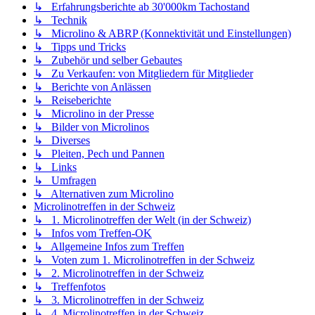
↳ Erfahrungsberichte ab 30'000km Tachostand
↳ Technik
↳ Microlino & ABRP (Konnektivität und Einstellungen)
↳ Tipps und Tricks
↳ Zubehör und selber Gebautes
↳ Zu Verkaufen: von Mitgliedern für Mitglieder
↳ Berichte von Anlässen
↳ Reiseberichte
↳ Microlino in der Presse
↳ Bilder von Microlinos
↳ Diverses
↳ Pleiten, Pech und Pannen
↳ Links
↳ Umfragen
↳ Alternativen zum Microlino
Microlinotreffen in der Schweiz
↳ 1. Microlinotreffen der Welt (in der Schweiz)
↳ Infos vom Treffen-OK
↳ Allgemeine Infos zum Treffen
↳ Voten zum 1. Microlinotreffen in der Schweiz
↳ 2. Microlinotreffen in der Schweiz
↳ Treffenfotos
↳ 3. Microlinotreffen in der Schweiz
↳ 4. Microlinotreffen in der Schweiz