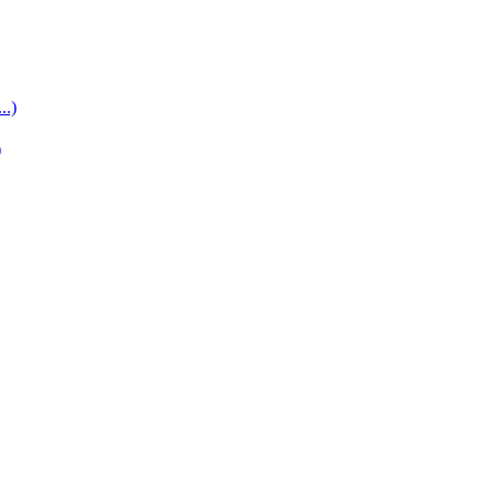
..)
)