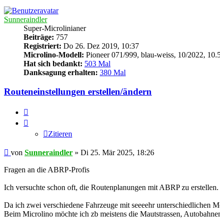
Sunneraindler
Super-Microlinianer
Beiträge:
757
Registriert:
Do 26. Dez 2019, 10:37
Microlino-Modell:
Pioneer 071/999, blau-weiss, 10/2022, 10
Hat sich bedankt:
503 Mal
Danksagung erhalten:
380 Mal
Routeneinstellungen erstellen/ändern
Zitieren
Zitieren
Beitrag
von
Sunneraindler
»
Di 25. Mär 2025, 18:26
Fragen an die ABRP-Profis
Ich versuchte schon oft, die Routenplanungen mit ABRP zu erstellen.
Da ich zwei verschiedene Fahrzeuge mit seeeehr unterschiedlichen Mo
Beim Microlino möchte ich zb meistens die Mautstrassen, Autobahne