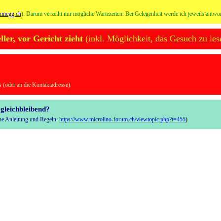
onnegg.ch
). Darum verzeiht mir mögliche Wartezeiten. Bei Gelegenheit werde ich jeweils antwor
er, vor Gericht zieht
(inkl. Möglichkeit, das Gesuch zu les
 (oder an die Kontaktadresse).
gleichbleibend?
iehe Anleitung und Regeln:
https://www.microlino-forum.ch/viewtopic.php?t=455
)