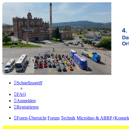
Microlino Forum
Hier findest du Informationen über den Microlino
Zum Inhalt
Schnellzugriff
FAQ
Anmelden
Registrieren
Foren-Übersicht
Forum
Technik
Microlino & ABRP (Konnekti