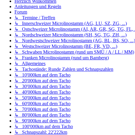
Herzlich Willkommen
Anleitungen und Regeln
Forum
↳ Termine / Treffen
↳ Innerschweizer Microlinostamm (AG, LU, SZ, ZG, ...)
↳ Ostschweizer Microlinostamm (AI, AR, GR, SG, TG, FL, .
↳ Nordschweizer Microlinostamm (SH, SG, TG, ZH, ...)
↳ Nordwestschweizer Microlinostamm (AG, BL, BS, SO, ...
↳ Westschweizer Microlinostamm (BE, FR, VD, ...)
↳ Schwaben Microlinostamm (rund um SMÜ / A / LL / MM)
↳ Franken Microlinostamm (rund um Bamberg)
↳ Allgemeines
↳ Tachostände: Runde Zahlen und Schnapszahlen
↳ 10'000km auf dem Tacho
↳ 20'000km auf dem Tacho
↳ 30'000km auf dem Tacho
↳ 40'000km auf dem Tacho
↳ 50'000km auf dem Tacho
↳ 60'000km auf dem Tacho
↳ 70'000km auf dem Tacho
↳ 80'000km auf dem Tacho
↳ 90'000km auf dem Tacho
↳ 100'000km auf dem Tacho
↳ Schnapszahl: 22'222km