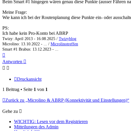
Beim Smart #1 hingegen wären genau diese Punkte (ausser Fähren na
Meine Frage:
Wie kann ich bei der Routenplanung diese Punkte ein- oder ausschalt
PS:
Ich habe kein Pro-Konto bei ABRP
Twizy: April 2013 - 16.08.2025 /
Twizyblog
Microlino: 13.10.2022 - ... /
Microlinotreffen
Smart #1 Brabus: 13.12.2023 - ...
Nach
oben
Antworten
Druckansicht
1 Beitrag • Seite
1
von
1
Zurück zu „Microlino & ABRP (Konnektivität und Einstellungen)“
Gehe zu
WICHTIG: Lesen vor dem Registrieren
Mitteilungen des Admin