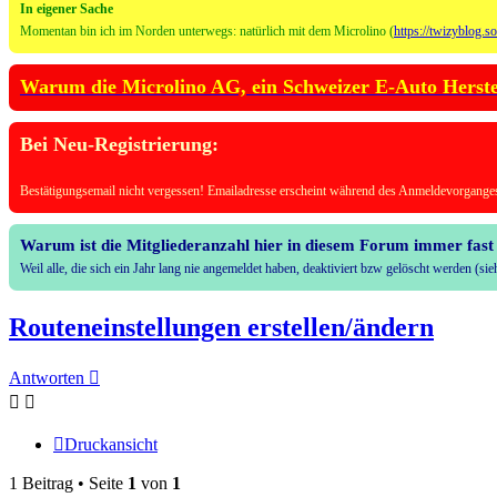
In eigener Sache
Momentan bin ich im Norden unterwegs: natürlich mit dem Microlino (
https://twizyblog.s
Warum die Microlino AG, ein Schweizer E-Auto Herstell
Bei Neu-Registrierung:
Bestätigungsemail nicht vergessen! Emailadresse erscheint während des Anmeldevorganges
Warum ist die Mitgliederanzahl hier in diesem Forum immer fast 
Weil alle, die sich ein Jahr lang nie angemeldet haben, deaktiviert bzw gelöscht werden (s
Routeneinstellungen erstellen/ändern
Antworten
Druckansicht
1 Beitrag • Seite
1
von
1