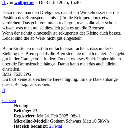
Beitrag
von
wolfijenne
»
Do 31. Jul 2025, 15:40
Dazu muss man den Drehgeber, das ist ein Winkelmesser der die
Position des Bremspedals misst (für die Rekuperation), etwas
verdrehen. Das geht von unten recht gut, man sollte aber schon
wissen was man tut, schliesslich geht es um die Bremsen.
Wenn der richtig eingestellt ist, rekuperiert der Kleine auch besser.
Leider sind die ab Werk nicht gut eingestellt.
Beim Einstellen musst du einfach darauf achten, dass in der 0
Stellung des Bremspedals die Bremsleuchte nicht leuchtet. Das geht
gut in der Garage oder in dem Du ein weisses Stück Papier hinten
über die Bremsleuchte hängst. Damit kann man das auch alleine
einstellen.
IMG_7638.JPG
Du hast keine ausreichende Berechtigung, um die Dateianhänge
dieses Beitrags anzusehen.
Nach
oben
Carsten
Neuling
Beiträge:
23
Registriert:
Mo 24. Feb 2025, 08:41
Microlino-Modell:
Gotham Schwarz Matt 10.5kWh
Hat sich bedankt:
23 Mal