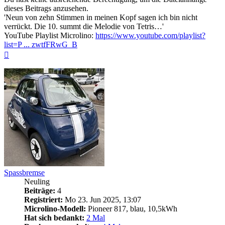
dieses Beitrags anzusehen.
'Neun von zehn Stimmen in meinen Kopf sagen ich bin nicht
verrückt. Die 10. summt die Melodie von Tetris…'
YouTube Playlist Microlino:
https://www.youtube.com/playlist?
list=P ... zwtfFRwG_B
Nach
oben
Spassbremse
Neuling
Beiträge:
4
Registriert:
Mo 23. Jun 2025, 13:07
Microlino-Modell:
Pioneer 817, blau, 10,5kWh
Hat sich bedankt:
2 Mal