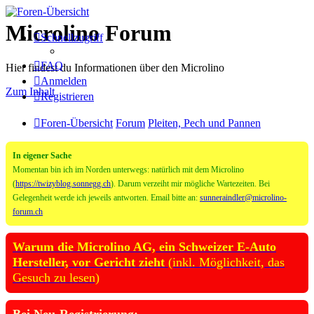
Microlino Forum
Schnellzugriff
FAQ
Hier findest du Informationen über den Microlino
Anmelden
Zum Inhalt
Registrieren
Foren-Übersicht
Forum
Pleiten, Pech und Pannen
In eigener Sache
Momentan bin ich im Norden unterwegs: natürlich mit dem Microlino
(
https://twizyblog.sonnegg.ch
). Darum verzeiht mir mögliche Wartezeiten. Bei
Gelegenheit werde ich jeweils antworten. Email bitte an:
sunneraindler@microlino-
forum.ch
Warum die Microlino AG, ein Schweizer E-Auto
Hersteller, vor Gericht zieht
(inkl. Möglichkeit, das
Gesuch zu lesen)