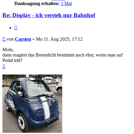
Danksagung erhalten:
3 Mal
Re: Display - ich versteh nur Bahnhof
Zitieren
Beitrag
von
Carsten
»
Mo 11. Aug 2025, 17:12
Moin,
dann reagiert das Bremslicht bestimmt auch eher, wenn man auf
Pedal tritt?
Nach
oben