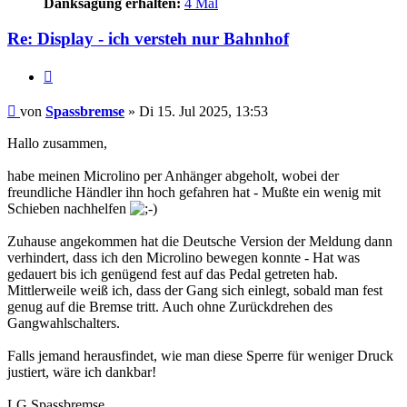
Danksagung erhalten:
4 Mal
Re: Display - ich versteh nur Bahnhof
Zitieren
Beitrag
von
Spassbremse
»
Di 15. Jul 2025, 13:53
Hallo zusammen,
habe meinen Microlino per Anhänger abgeholt, wobei der
freundliche Händler ihn hoch gefahren hat - Mußte ein wenig mit
Schieben nachhelfen
Zuhause angekommen hat die Deutsche Version der Meldung dann
verhindert, dass ich den Microlino bewegen konnte - Hat was
gedauert bis ich genügend fest auf das Pedal getreten hab.
Mittlerweile weiß ich, dass der Gang sich einlegt, sobald man fest
genug auf die Bremse tritt. Auch ohne Zurückdrehen des
Gangwahlschalters.
Falls jemand herausfindet, wie man diese Sperre für weniger Druck
justiert, wäre ich dankbar!
LG Spassbremse