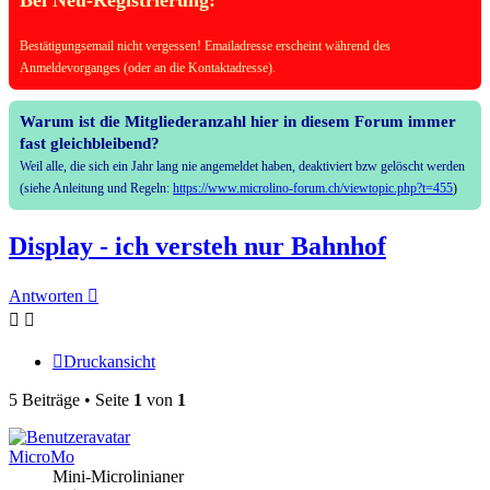
Bei Neu-Registrierung:
Bestätigungsemail nicht vergessen! Emailadresse erscheint während des
Anmeldevorganges (oder an die Kontaktadresse).
Warum ist die Mitgliederanzahl hier in diesem Forum immer
fast gleichbleibend?
Weil alle, die sich ein Jahr lang nie angemeldet haben, deaktiviert bzw gelöscht werden
(siehe Anleitung und Regeln:
https://www.microlino-forum.ch/viewtopic.php?t=455
)
Display - ich versteh nur Bahnhof
Antworten
Druckansicht
5 Beiträge • Seite
1
von
1
MicroMo
Mini-Microlinianer