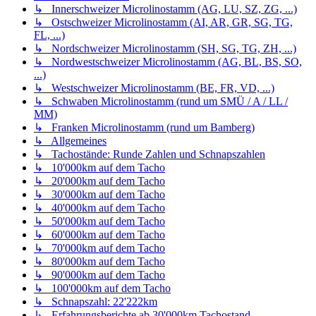
↳ Innerschweizer Microlinostamm (AG, LU, SZ, ZG, ...)
↳ Ostschweizer Microlinostamm (AI, AR, GR, SG, TG,
FL, ...)
↳ Nordschweizer Microlinostamm (SH, SG, TG, ZH, ...)
↳ Nordwestschweizer Microlinostamm (AG, BL, BS, SO,
...)
↳ Westschweizer Microlinostamm (BE, FR, VD, ...)
↳ Schwaben Microlinostamm (rund um SMÜ / A / LL /
MM)
↳ Franken Microlinostamm (rund um Bamberg)
↳ Allgemeines
↳ Tachostände: Runde Zahlen und Schnapszahlen
↳ 10'000km auf dem Tacho
↳ 20'000km auf dem Tacho
↳ 30'000km auf dem Tacho
↳ 40'000km auf dem Tacho
↳ 50'000km auf dem Tacho
↳ 60'000km auf dem Tacho
↳ 70'000km auf dem Tacho
↳ 80'000km auf dem Tacho
↳ 90'000km auf dem Tacho
↳ 100'000km auf dem Tacho
↳ Schnapszahl: 22'222km
↳ Erfahrungsberichte ab 30'000km Tachostand