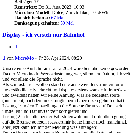
Beiträge:
57
Registriert:
Do 31. Aug 2023, 16:03
Microlino-Modell:
Dolce, Zürich-Blau, 10.5kWh
Hat sich bedankt:
67 Mal
Danksagung erhalten:
59 Mal
Display - ich versteh nur Bahnhof
Zitieren
Beitrag
von
MicroMo
»
Fr 26. Apr 2024, 08:20
Unsere erste Ausfahrt am 12.12.2023 wäre beinahe keine geworden.
Da der Microlino in Werkseinstellung war, stimmten Datum, Uhrzeit
und vor allem die Sprache nicht.
Als wir losfahren wollten stand eine aus zweierlei Gründen für uns
unverständliche Nachricht im Display: erstens war sie in französisch
und zweitens hatten wir keine Ahnung, was sie bedeuten sollte
(auch nicht, nachdem uns Google beim Übersetzen geholfen hat).
Lösung 1: in den Einstellungen die Sprache für uns auf Deutsch
umstellen und Datum/Uhrzeit korrigieren und
Lösung 2: ich hatte bei der Fahrstufenwahl nicht ordentlich genug
auf die Bremse getreten (passiert mir heute immer noch manchmal,
aber jetzt kann ich mit der Meldung was anfangen).
Du hast keine ausreichende Berechtigung, um die Dateianhänge