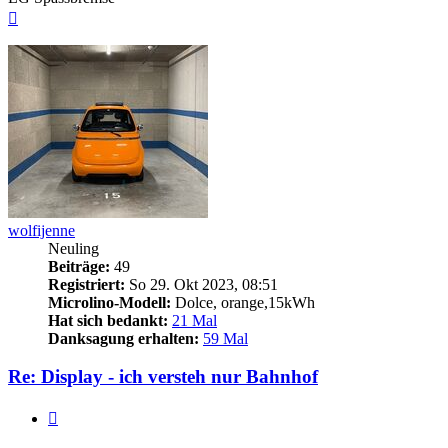
Nach
oben
wolfijenne
Neuling
Beiträge:
49
Registriert:
So 29. Okt 2023, 08:51
Microlino-Modell:
Dolce, orange,15kWh
Hat sich bedankt:
21 Mal
Danksagung erhalten:
59 Mal
Re: Display - ich versteh nur Bahnhof
Zitieren